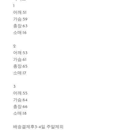
1
어깨:51
가슴:59
총장:63
소매:16
2
어깨:53
가슴:61
총장:65
소매:17
3
어깨:55
가슴:64
총장:66
소매:18
배송결제후3-4일 주말제외