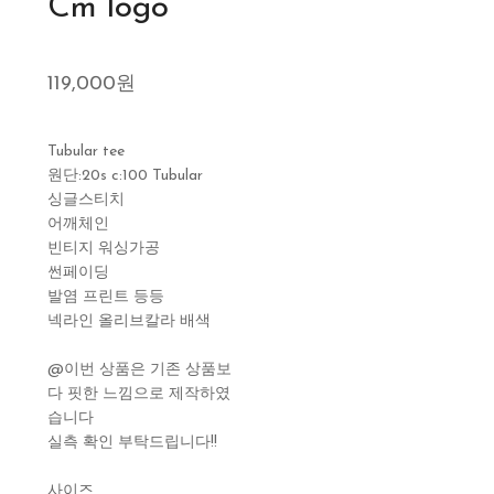
Cm logo
119,000원
Tubular tee
원단:20s c:100 Tubular
싱글스티치
어깨체인
빈티지 워싱가공
썬페이딩
발염 프린트 등등
넥라인 올리브칼라 배색
@이번 상품은 기존 상품보
다 핏한 느낌으로 제작하였
습니다
실측 확인 부탁드립니다!!
사이즈