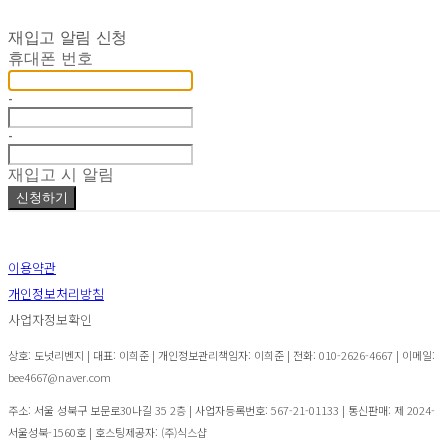
재입고 알림 신청
휴대폰 번호
-
-
재입고 시 알림
신청하기
이용약관
개인정보처리방침
사업자정보확인
상호: 도넛리벤지 | 대표: 이희준 | 개인정보관리책임자: 이희준 | 전화: 010-2626-4667 | 이메일:
bee4667@naver.com
주소: 서울 성북구 보문로30나길 35 2층 | 사업자등록번호:
567-21-01133
| 통신판매:
제 2024-
서울성북-1560호
| 호스팅제공자: (주)식스샵