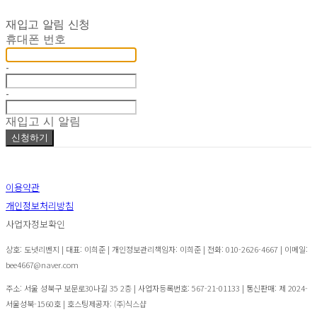
재입고 알림 신청
휴대폰 번호
-
-
재입고 시 알림
신청하기
이용약관
개인정보처리방침
사업자정보확인
상호: 도넛리벤지 | 대표: 이희준 | 개인정보관리책임자: 이희준 | 전화: 010-2626-4667 | 이메일:
bee4667@naver.com
주소: 서울 성북구 보문로30나길 35 2층 | 사업자등록번호:
567-21-01133
| 통신판매:
제 2024-
서울성북-1560호
| 호스팅제공자: (주)식스샵