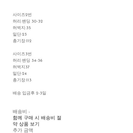
사이즈2번
허리:밴딩 30-32
허벅지:35
밑단:23
총기장:112
사이즈3번
허리:밴딩 34-36
허벅지37
밑단:24
총기장:113
배송 입금후 2-3일
배송비
-
함께 구매 시 배송비 절
약 상품 보기
추가 금액