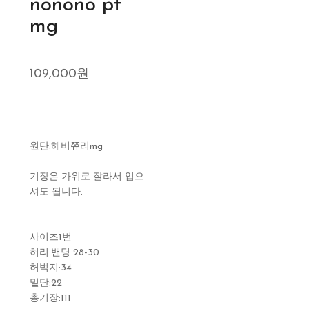
nonono pt
mg
109,000원
원단:헤비쮸리mg
기장은 가위로 잘라서 입으
셔도 됩니다.
사이즈1번
허리:밴딩 28-30
허벅지:34
밑단:22
총기장:111