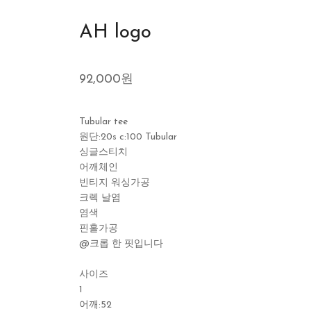
AH logo
92,000원
Tubular tee
원단:20s c:100 Tubular
싱글스티치
어깨체인
빈티지 워싱가공
크렉 날염
염색
핀홀가공
@크롭 한 핏입니다
사이즈
1
어깨:52