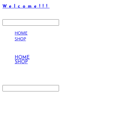
Welcome!!!
LOG IN
로그인
HOME
SHOP
HOME
SHOP
Welcome!!!
Search
검색
Log In
로그인
Cart
장바구니
Welcome!!!