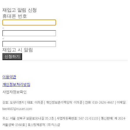
재입고 알림 신청
휴대폰 번호
-
-
재입고 시 알림
신청하기
이용약관
개인정보처리방침
사업자정보확인
상호: 도넛리벤지 | 대표: 이희준 | 개인정보관리책임자: 이희준 | 전화: 010-2626-4667 | 이메일:
bee4667@naver.com
주소: 서울 성북구 보문로30나길 35 2층 | 사업자등록번호:
567-21-01133
| 통신판매:
제 2024-
서울성북-1560호
| 호스팅제공자: (주)식스샵