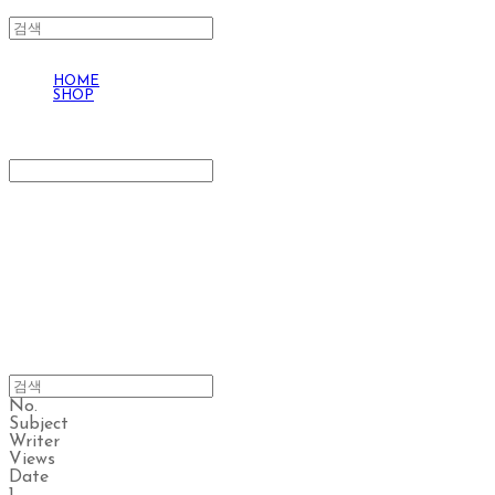
HOME
SHOP
Welcome!!!
Search
검색
Log In
로그인
Cart
장바구니
Welcome!!!
No.
Subject
Writer
Views
Date